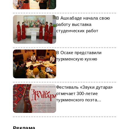
встречу в Будапеште
В Ашхабаде начала свою
работу выставка
студенческих работ
В Осаке представили
туркменскую кухню
Фестиваль «Звуки дутара»
отмечает 300-летие
туркменского поэта
Махтумкули Фраги
Реклама