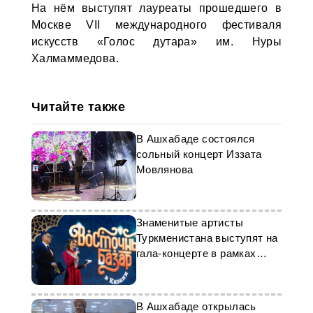
На нём выступят лауреаты прошедшего в
Москве VII международного фестиваля
искусств «Голос дутара» им. Нуры
Халмаммедова.
Читайте также
В Ашхабаде состоялся
сольный концерт Иззата
Мовлянова
Знаменитые артисты
Туркменистана выступят на
гала-концерте в рамках
«Восточного базара в
Казани»
В Ашхабаде открылась