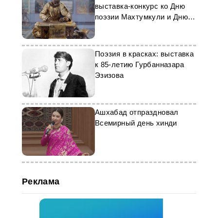
выставка-конкурс ко Дню
поэзии Махтумкули и Дню
культуры
Поэзия в красках: выставка
к 85-летию Гурбанназара
Эзизова
Ашхабад отпраздновал
Всемирный день хинди
Реклама