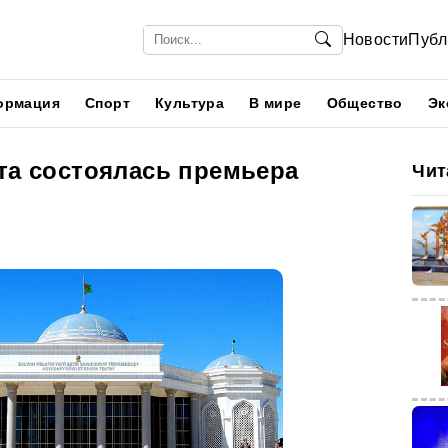
Новости
Публ
ормация
Спорт
Культура
В мире
Общество
Эк
та состоялась премьера
Чит