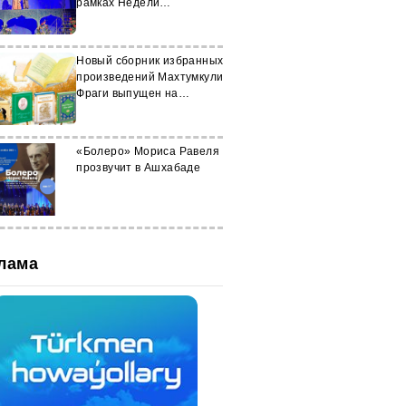
рамках Недели
зарубежной классики
Новый сборник избранных
произведений Махтумкули
Фраги выпущен на
азербайджанском языке
«Болеро» Мориса Равеля
прозвучит в Ашхабаде
лама