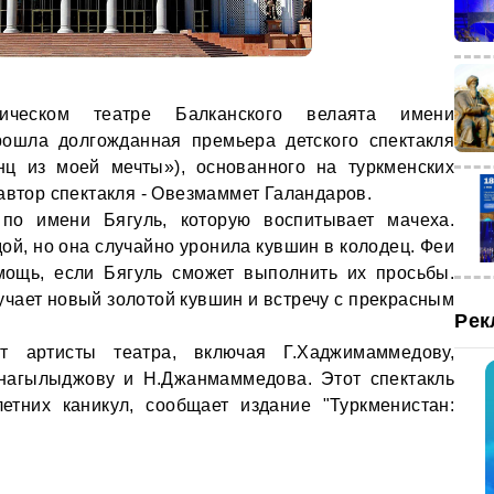
тическом театре Балканского велаята имени
ошла долгожданная премьера детского спектакля
нц из моей мечты»), основанного на туркменских
автор спектакля - Овезмаммет Галандаров.
по имени Бягуль, которую воспитывает мачеха.
ой, но она случайно уронила кувшин в колодец. Феи
мощь, если Бягуль сможет выполнить их просьбы.
учает новый золотой кувшин и встречу с прекрасным
Рек
 артисты театра, включая Г.Хаджимаммедову,
ннагылыджову и Н.Джанмаммедова. Этот спектакль
етних каникул, сообщает издание "Туркменистан: