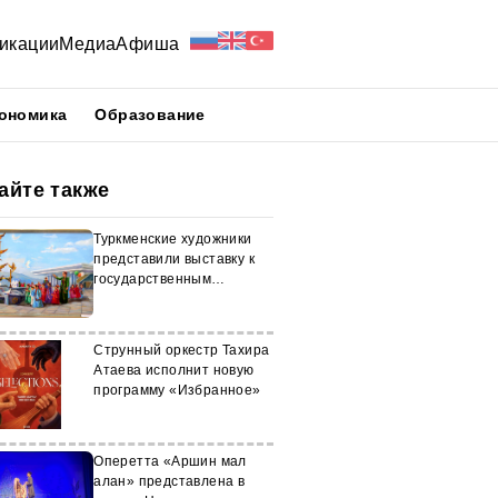
икации
Медиа
Афиша
ономика
Образование
айте также
Туркменские художники
представили выставку к
государственным
праздникам
Струнный оркестр Тахира
Атаева исполнит новую
программу «Избранное»
Оперетта «Аршин мал
алан» представлена в