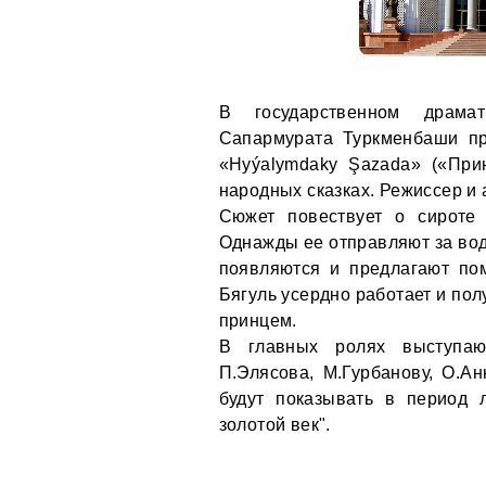
В государственном драма
Сапармурата Туркменбаши пр
«Hyýalymdaky Şazada» («При
народных сказках. Режиссер и 
Сюжет повествует о сироте 
Однажды ее отправляют за вод
появляются и предлагают по
Бягуль усердно работает и пол
принцем.
В главных ролях выступают
П.Элясова, М.Гурбанову, О.А
будут показывать в период л
золотой век".