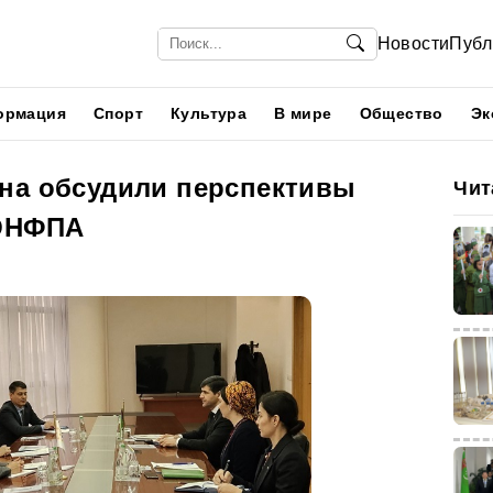
Новости
Публ
ормация
Спорт
Культура
В мире
Общество
Эк
на обсудили перспективы
Чит
 ЮНФПА