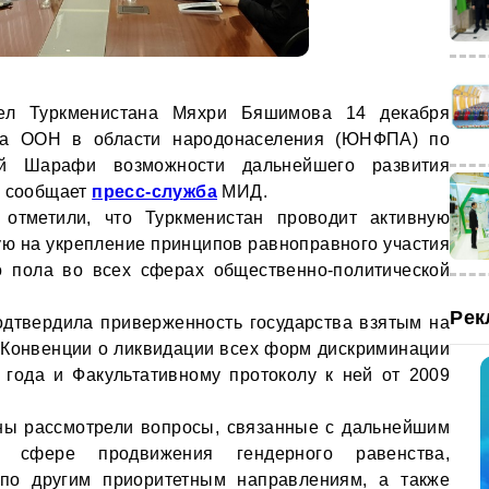
ел Туркменистана Мяхри Бяшимова 14 декабря
да ООН в области народонаселения (ЮНФПА) по
й Шарафи возможности дальнейшего развития
, сообщает
пресс-служба
МИД.
отметили, что Туркменистан проводит активную
ую на укрепление принципов равноправного участия
о пола во всех сферах общественно-политической
Рек
одтвердила приверженность государства взятым на
 Конвенции о ликвидации всех форм дискриминации
года и Факультативному протоколу к ней от 2009
ны рассмотрели вопросы, связанные с дальнейшим
в сфере продвижения гендерного равенства,
 по другим приоритетным направлениям, а также