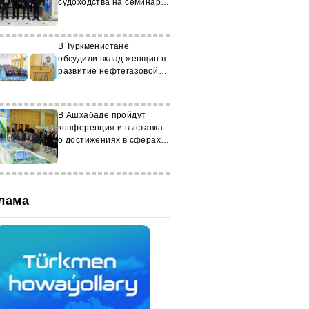
судоходства на семинаре
в «Авазе»
В Туркменистане
обсудили вклад женщин в
развитие нефтегазовой
отрасли
В Ашхабаде пройдут
конференция и выставка
о достижениях в сферах
спорта, образования и
здравоохранения
лама