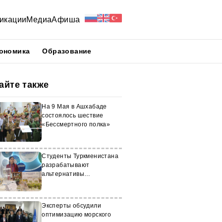
икации
Медиа
Афиша
ономика
Образование
айте также
На 9 Мая в Ашхабаде
состоялось шествие
«Бессмертного полка»
Студенты Туркменистана
разрабатывают
альтернативы
продовольственным
продуктам
Эксперты обсудили
оптимизацию морского