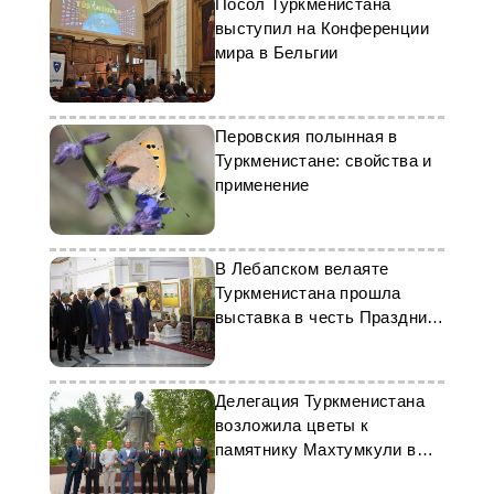
Посол Туркменистана
выступил на Конференции
мира в Бельгии
Перовския полынная в
Туркменистане: свойства и
применение
В Лебапском велаяте
Туркменистана прошла
выставка в честь Праздника
урожая
Делегация Туркменистана
возложила цветы к
памятнику Махтумкули в
Астрахани