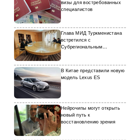
визы для востребованных
специалистов
Глава МИД Туркменистана
встретился с
Субрегиональным
координатором ФАО по
Центральной Азии Виорело
Гуцу
В Китае представили новую
модель Lexus ES
Нейрочипы могут открыть
новый путь к
восстановлению зрения