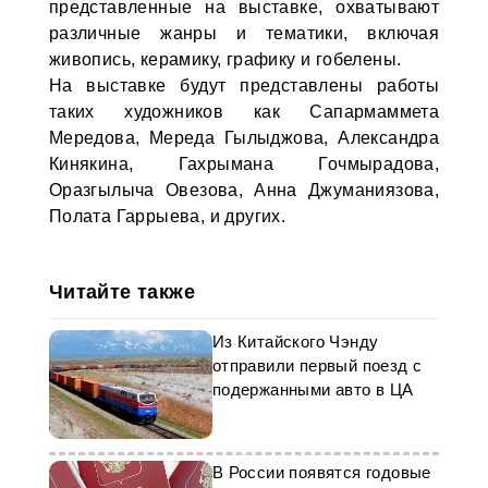
представленные на выставке, охватывают
различные жанры и тематики, включая
живопись, керамику, графику и гобелены.
На выставке будут представлены работы
таких художников как Сапармаммета
Мередова, Мереда Гылыджова, Александра
Кинякина, Гахрымана Гочмырадова,
Оразгылыча Овезова, Анна Джуманиязова,
Полата Гаррыева, и других.
Читайте также
Из Китайского Чэнду
отправили первый поезд с
подержанными авто в ЦА
В России появятся годовые