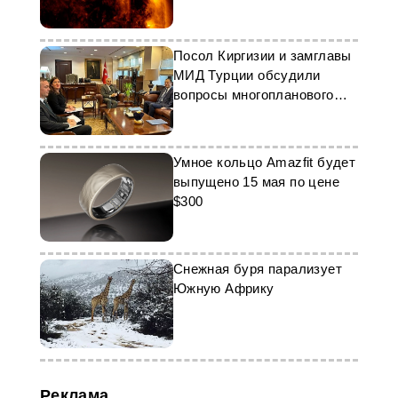
веке
Посол Киргизии и замглавы
МИД Турции обсудили
вопросы многопланового
сотрудничества
Умное кольцо Amazfit будет
выпущено 15 мая по цене
$300
Снежная буря парализует
Южную Африку
Реклама