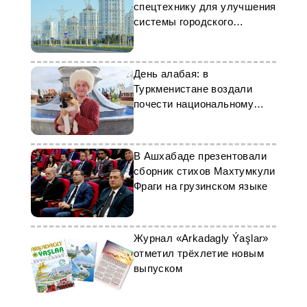
спецтехнику для улучшения
системы городского
освещения
День алабая: в
Туркменистане воздали
почести национальному
достоянию
В Ашхабаде презентовали
сборник стихов Махтумкули
Фраги на грузинском языке
Журнал «Arkadagly Ýaşlar»
отметил трёхлетие новым
выпуском