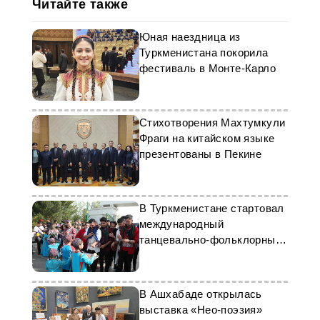
Читайте также
Юная наездница из
Туркменистана покорила
фестиваль в Монте-Карло
Стихотворения Махтумкули
Фраги на китайском языке
презентованы в Пекине
В Туркменистане стартовал
международный
танцевально-фольклорный
фестиваль
В Ашхабаде открылась
выставка «Нео-поэзия»