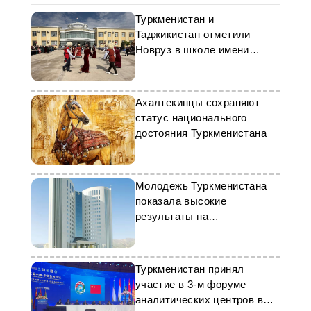
Туркменистан и
Таджикистан отметили
Новруз в школе имени
Махтумкули Фраги
Ахалтекинцы сохраняют
статус национального
достояния Туркменистана
Молодежь Туркменистана
показала высокие
результаты на
международной арене
Туркменистан принял
участие в 3-м форуме
аналитических центров в