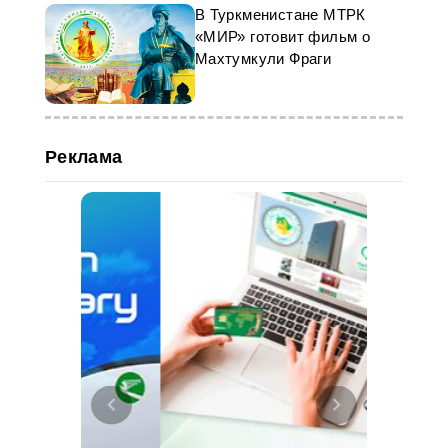
В Туркменистане МТРК
«МИР» готовит фильм о
Махтумкули Фраги
Реклама