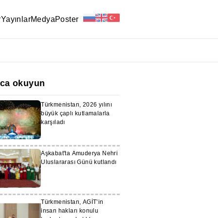
r
Yayınlar
Medya
Poster
ıca okuyun
Türkmenistan, 2026 yılını
büyük çaplı kutlamalarla
karşıladı
Aşkabat'ta Amuderya Nehri
Uluslararası Günü kutlandı
Türkmenistan, AGİT’in
insan hakları konulu