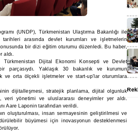
rogramı (UNDP), Türkmenistan Ulaştırma Bakanlığı ile
 tarihleri arasında devlet kurumları ve işletmelerin
m konusunda bir dizi eğitim oturumu düzenledi. Bu haber,
r aldı.
n Türkmenistan Dijital Ekonomi Konsepti ve Devlet
 bir parçasıydı. Yaklaşık 30 bakanlık ve kurumun
çük ve orta ölçekli işletmeler ve start-up'lar oturumlara
Rek
n dijitalleşmesi, stratejik planlama, dijital olgunluk
, veri yönetimi ve uluslararası deneyimler yer aldı.
ı Aare Laponin tarafından verildi.
ının oluşturulması, insan sermayesinin geliştirilmesi ve
dürülebilir büyümesi için inovasyonun desteklenmesi
örülüyor.