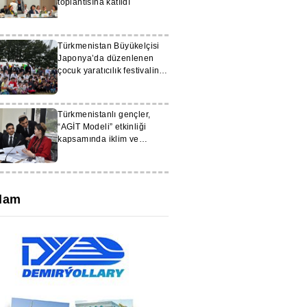
toplantısına katıldı
Türkmenistan Büyükelçisi
Japonya’da düzenlenen
çocuk yaratıcılık festivaline
katıldı
Türkmenistanlı gençler,
“AGİT Modeli” etkinliği
kapsamında iklim ve
güvenlik konularını ele aldı
lam