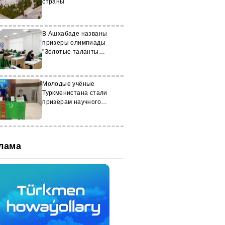
страны
В Ашхабаде названы
призеры олимпиады
"Золотые таланты
Золотого века"
Молодые учёные
Туркменистана стали
призёрам научного
конкурса WYIIA 2025
лама