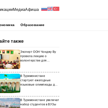
икации
Медиа
Афиша
ономика
Образование
айте также
Эксперт ООН Чонджу Ву
провела лекцию о
волонтерстве для
студентов Туркменистана
В Туркменистане
стартуют ежегодные
языковые олимпиады для
старшеклассников
В Туркменистане увеличат
набор студентов в ВУЗы