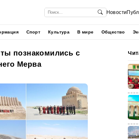
Новости
Публ
ормация
Спорт
Культура
В мире
Общество
Эк
нты познакомились с
Чит
него Мерва