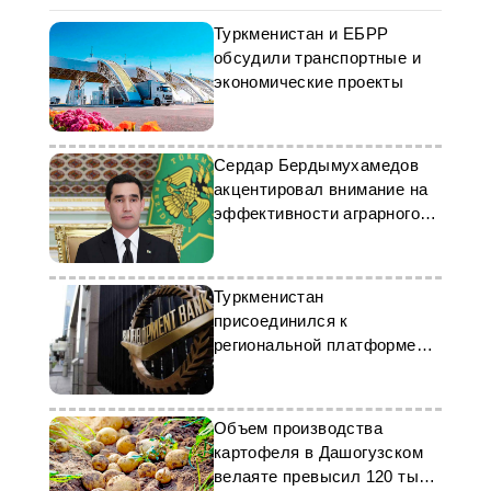
Туркменистан и ЕБРР
обсудили транспортные и
экономические проекты
Сердар Бердымухамедов
акцентировал внимание на
эффективности аграрного
сектора
Туркменистан
присоединился к
региональной платформе
АБР для «зеленых»
инвестиций
Объем производства
картофеля в Дашогузском
велаяте превысил 120 тыс.