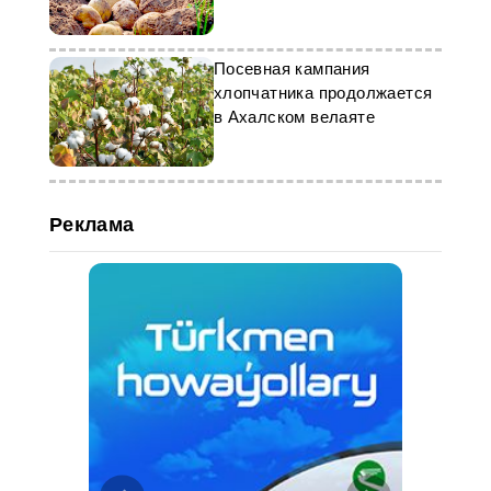
тонн
Посевная кампания
хлопчатника продолжается
в Ахалском велаяте
Реклама