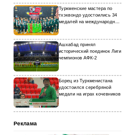
Туркменские мастера по
тхэквондо удостоились 34
медалей на международном
турнире в Куала-Лумпуре
Ашхабад принял
исторический поединок Лиги
чемпионов АФК-2
Борец из Туркменистана
удостоился серебряной
медали на играх кочевников
Реклама