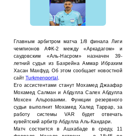
Главным арбитром матча 1/8 финала Лиги
чемпионов АФК-2 между «Аркадагом» и
саудовским «Аль-Насром» назначен 39-
летний судья из Бахрейна Аммар Ибрахим
Хасан Махфуд. Об этом сообщает новостной
сайт
Turkmenportal
.
Его ассистентами станут Мохамед Джаафар
Мохамед Салман и Абдулла Салех Абдулла
Мохсен Альроваими. Функции резервного
судьи выполнит Мохамед Халед Таррар, за
работу системы VAR будет отвечать
кувейтский арбитр Абдулла Аль-Кандари.
Матч состоится в Ашхабаде в среду, 11