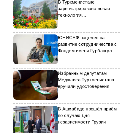
В Туркменистане
зарегистрирована новая
технология
фитоминерального
лечебного геля
ЮНИСЕФ нацелен на
развитие сотрудничества с
Фондом имени Гурбангулы
Бердымухамедова
Избранным депутатам
Меджлиса Туркменистана
вручили удостоверения
В Ашхабаде прошёл приём
по случаю Дня
независимости Грузии