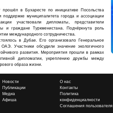
г прошёл в Бухаресте по инициативе Посольства
и поддержке муниципалитета города и ассоциации
кции участвовали дипломаты, представители
нты и граждане Туркменистана. Подчёркнута роль
итии международного сотрудничества.
стоялось в Дубае. Его организовало Генеральное
 ОАЭ. Участники обсудили значение экологичного
тойчивого развития. Мероприятия прошли в рамках
ртивной дипломатии, укреплению дружбы между
рового образа жизни.
Новости
О нас
Публикации
Контакты
Медиа
Политика
Афиша
конфиденциалности
Соглашения пользователя