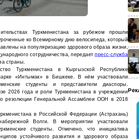
вительствах Туркменистана за рубежом прошли
уроченные ко Всемирному дню велосипеда, который
равлены на популяризацию здорового образа жизни,
дународного сотрудничества, передает
пресс-служба
ва страны.
тво Туркменистана в Кыргызской Республике
парке «Интымак» в Бишкеке. В нём участвовали
ркменские студенты и представители диаспоры.
Рек
изе 2026 года и роли Туркменистана в учреждении
по резолюции Генеральной Ассамблеи ООН в 2018
уркменистана в Российской Федерации (Астрахань)
набережной Волги. В мероприятии участвовали
уркменские студенты. Отмечено, что инициатива
нципов устойчивого развития и здорового образа