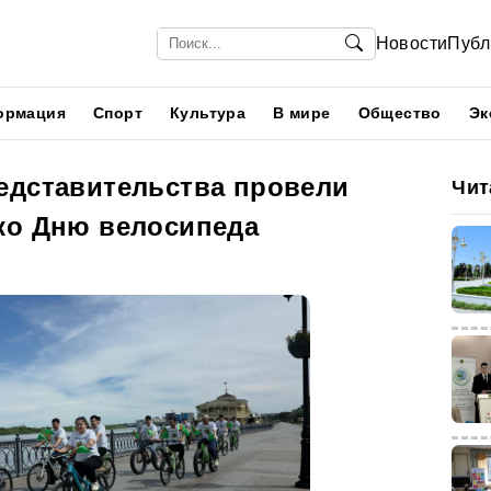
Новости
Публ
ормация
Спорт
Культура
В мире
Общество
Эк
едставительства провели
Чит
ко Дню велосипеда