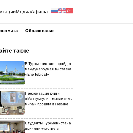
икации
Медиа
Афиша
ономика
Образование
айте также
В Туркменистане пройдет
международная выставка
«Ene tebigat»
Презентация книги
«Махтумкули - мыслитель
мира» прошла в Пекине
Студенты Туркменистана
приняли участие в