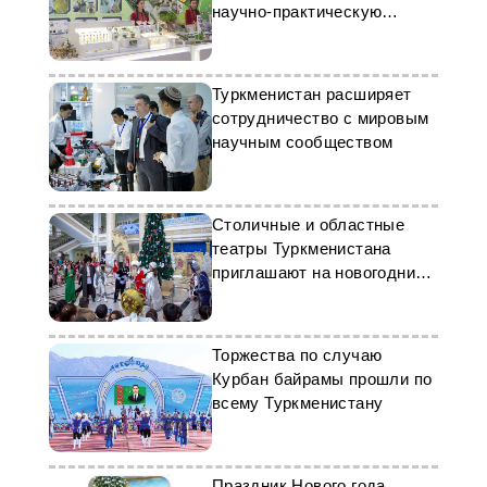
научно-практическую
конференцию
Туркменистан расширяет
сотрудничество с мировым
научным сообществом
Столичные и областные
театры Туркменистана
приглашают на новогодние
представления
Торжества по случаю
Курбан байрамы прошли по
всему Туркменистану
Праздник Нового года