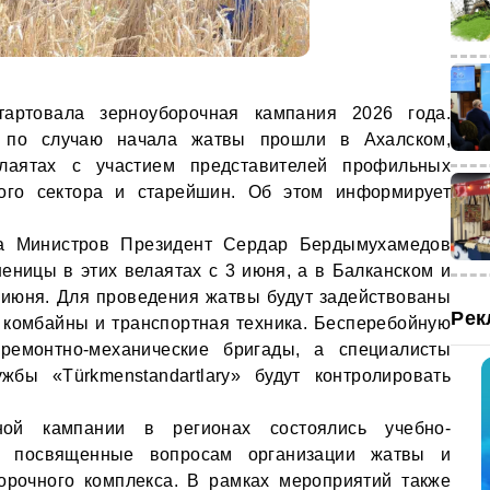
артовала зерноуборочная кампания 2026 года.
 по случаю начала жатвы прошли в Ахалском,
аятах с участием представителей профильных
ного сектора и старейшин. Об этом информирует
та Министров Президент Сердар Бердымухамедов
еницы в этих велаятах с 3 июня, а в Балканском и
 июня. Для проведения жатвы будут задействованы
Рек
комбайны и транспортная техника. Бесперебойную
ремонтно-механические бригады, а специалисты
жбы «Türkmenstandartlary» будут контролировать
ой кампании в регионах состоялись учебно-
, посвященные вопросам организации жатвы и
орочного комплекса. В рамках мероприятий также