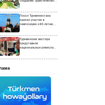
созданию Туристического
диалога
Посол Туркменистана
принял участие в
симпозиуме к 80-летию
Победы
Туркменские мастера
представили
национальные ремесла
на этнофестивале в
Казани
лама