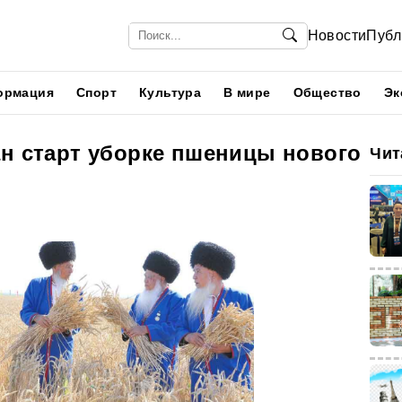
Новости
Публ
ормация
Спорт
Культура
В мире
Общество
Эк
ан старт уборке пшеницы нового
Чит