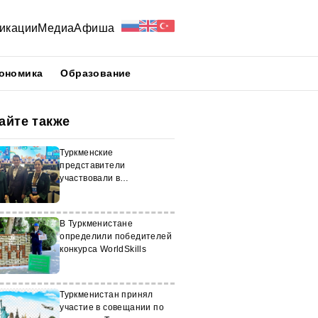
икации
Медиа
Афиша
ономика
Образование
айте также
Туркменские
представители
участвовали в
международной
конференции ICDRA в
Индии
В Туркменистане
определили победителей
конкурса WorldSkills
Туркменистан принял
участие в совещании по