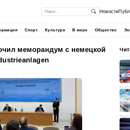
Новости
Публ
ормация
Спорт
Культура
В мире
Общество
Эк
ючил меморандум с немецкой
Чит
dustrieanlagen