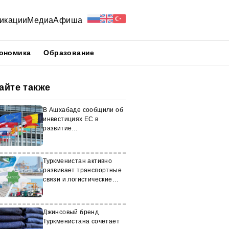
икации
Медиа
Афиша
ономика
Образование
айте также
В Ашхабаде сообщили об
инвестициях ЕС в
развитие
Транскаспийского
коридора
Туркменистан активно
развивает транспортные
связи и логистические
инфраструктуры
Джинсовый бренд
Туркменистана сочетает