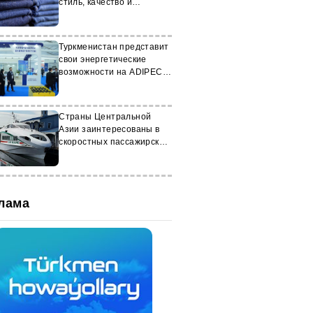
стиль, качество и
национальную символику
Туркменистан представит
свои энергетические
возможности на ADIPEC
2025
Страны Центральной
Азии заинтересованы в
скоростных пассажирских
теплоходах из России
лама