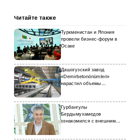
Читайте также
Туркменистан и Япония
провели бизнес-форум в
Осаке
Дашогузский завод
«Demirbetonönümleri»
нарастил объемы
производства
Гурбангулы
Бердымухамедов
ознакомился с внешним
видом одного из мостов в
Ашхабаде