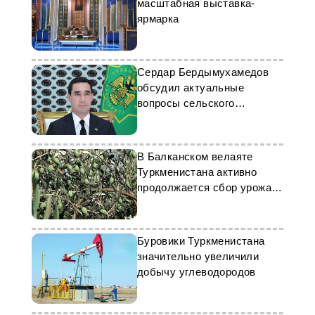
масштабная выставка-
ярмарка
Сердар Бердымухамедов
обсудил актуальные
вопросы сельского
хозяйства
В Балканском велаяте
Туркменистана активно
продолжается сбор урожая
оливок
Буровики Туркменистана
значительно увеличили
добычу углеводородов