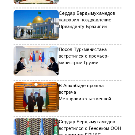
Сердар Бердымухамедов
направил поздравление
Президенту Бразилии
Посол Туркменистана
встретился с премьер-
министром Грузии
В Ашхабаде прошла
встреча
Межправительственной
комиссии Туркменистана и
РФ
Сердар Бердымухамедов
встретился с Генсеком ООН
на саммите БРИКС