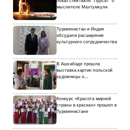
показ спектакля "Пурсат" о
мыслителе Махтумкули
Туркменистан и Индия
обсудили расширение
культурного сотрудничества
В Ашхабаде прошла
выставка картин польской
художницы о
Туркменистане
Конкурс «Красота мирной
страны в красках» прошел в
Туркменистане