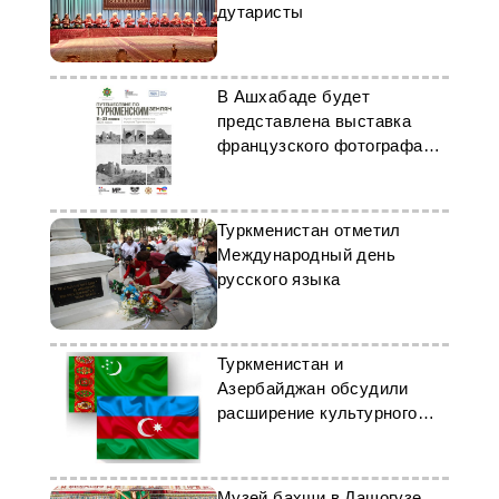
дутаристы
В Ашхабаде будет
представлена выставка
французского фотографа
Поля Надара
Туркменистан отметил
Международный день
русского языка
Туркменистан и
Азербайджан обсудили
расширение культурного
сотрудничества
Музей бахши в Дашогузе