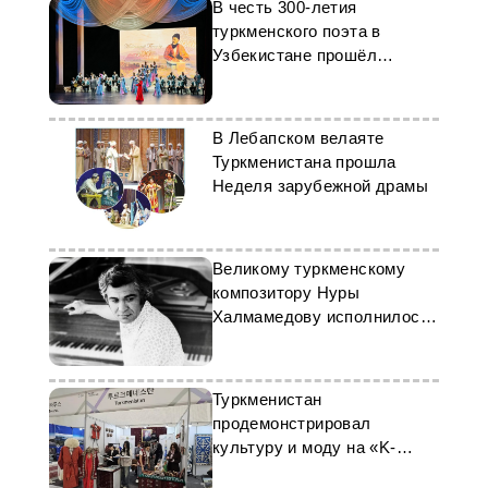
В честь 300-летия
туркменского поэта в
Узбекистане прошёл
творческий вечер
В Лебапском велаяте
Туркменистана прошла
Неделя зарубежной драмы
Великому туркменскому
композитору Нуры
Халмамедову исполнилось
86 лет
Туркменистан
продемонстрировал
культуру и моду на «K-
Modest Fashion Show» в