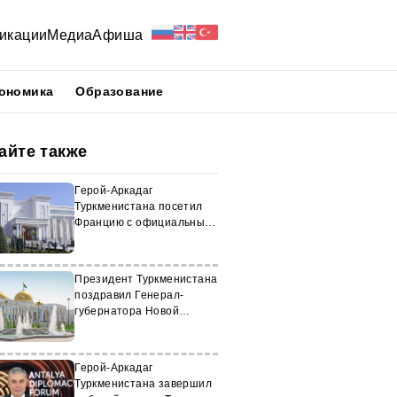
икации
Медиа
Афиша
ономика
Образование
айте также
Герой-Аркадаг
Туркменистана посетил
Францию с официальным
визитом
Президент Туркменистана
поздравил Генерал-
губернатора Новой
Зеландии
Герой-Аркадаг
Туркменистана завершил