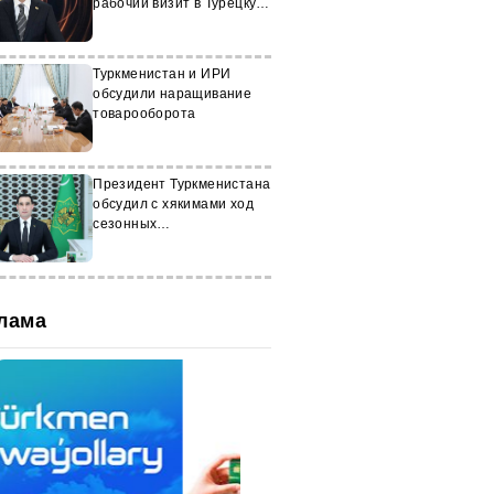
рабочий визит в Турецкую
Республику
Туркменистан и ИРИ
обсудили наращивание
товарооборота
Президент Туркменистана
обсудил с хякимами ход
сезонных
сельхозкампаний
лама