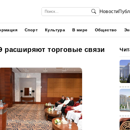
Новости
Публ
ормация
Спорт
Культура
В мире
Общество
Эк
Э расширяют торговые связи
Чит