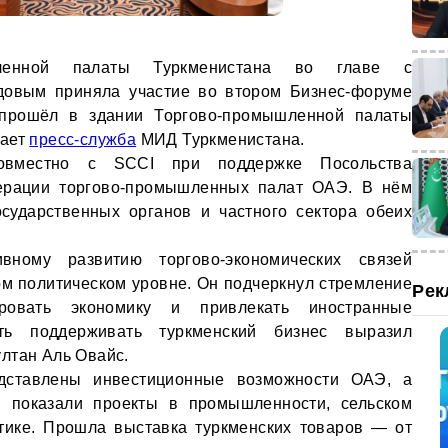
шленной палаты Туркменистана во главе с
довым приняла участие во втором Бизнес-форуме
 прошёл в здании Торгово-промышленной палаты
щает
пресс-служба
МИД Туркменистана.
овместно с SCCI при поддержке Посольства
ерации торгово-промышленных палат ОАЭ. В нём
осударственных органов и частного сектора обеих
ивному развитию торгово-экономических связей
ом политическом уровне. Он подчеркнул стремление
Рек
ировать экономику и привлекать иностранные
ть поддерживать туркменский бизнес выразил
лтан Аль Овайс.
ставлены инвестиционные возможности ОАЭ, а
и показали проекты в промышленности, сельском
стике. Прошла выставка туркменских товаров — от