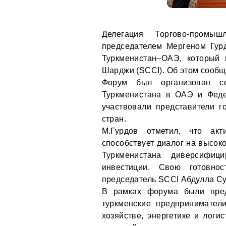
Делегация Торгово-промы
председателем Мергеном Гур
Туркменистан–ОАЭ, который
Шарджи (SCCI). Об этом сооб
Форум был организован с
Туркменистана в ОАЭ и Фед
участвовали представители г
стран.
М.Гурдов отметил, что акт
способствует диалог на высок
Туркменистана диверсифиц
инвестиции. Свою готовнос
председатель SCCI Абдулла Су
В рамках форума были пред
туркменские предпринимател
хозяйстве, энергетике и логи