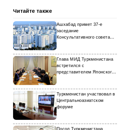
Читайте также
Ашхабад примет 37-е
заседание
Консультативного совета
СНГ
Глава МИД Туркменистана
встретился с
представителем Японского
банка
Туркменистан участвовал в
Центральноазиатском
форуме
Посол Туркменистана