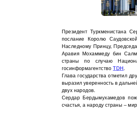
Президент Туркменистана Се
послание Королю Саудовско
Наследному Принцу, Председа
Аравия Мохаммеду бин Салма
страны по случаю Национ
госинформагентство
TDH
.
Глава государства отметил др
выразил уверенность в дальне
двух народов.
Сердар Бердымухамедов поже
счастья, а народу страны – мир