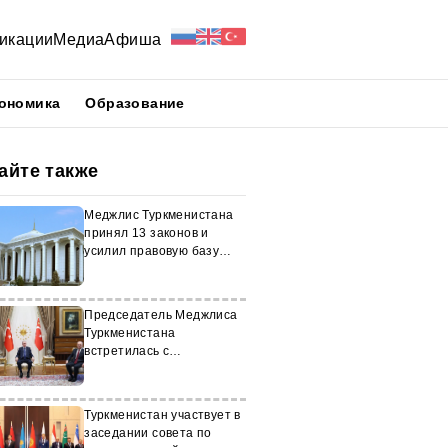
икации
Медиа
Афиша
ономика
Образование
айте также
Меджлис Туркменистана
принял 13 законов и
усилил правовую базу
страны
Председатель Меджлиса
Туркменистана
встретилась с
Президентом Турции
Туркменистан участвует в
заседании совета по