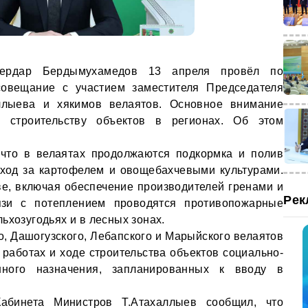
Сердар Бердымухамедов 13 апреля провёл по
овещание с участием заместителя Председателя
ллыева и хякимов велаятов. Основное внимание
и строительству объектов в регионах. Об этом
 что в велаятaх продолжаются подкормка и полив
уход за картофелем и овощебахчевыми культурами.
е, включая обеспечение производителей гренами и
Рек
язи с потеплением проводятся противопожарные
ьхозугодьях и в лесных зонах.
о, Дашогузского, Лебапского и Марыйского велаятов
 работах и ходе строительства объектов социально-
енного назначения, запланированных к вводу в
Кабинета Министров Т.Атахаллыев сообщил, что