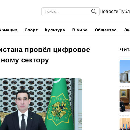
Новости
Публ
ормация
Спорт
Культура
В мире
Общество
Эк
истана провёл цифровое
Чит
рному сектору