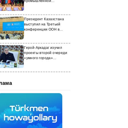
промышленной
безопасности СНГ
Президент Казахстана
выступил на Третьей
конференции ООН в
Туркменистане
Герой-Аркадаг изучил
проекты второй очереди
«умного города»
Туркменистана
лама