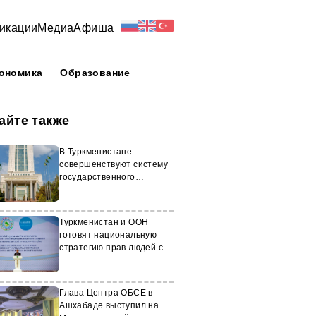
икации
Медиа
Афиша
ономика
Образование
айте также
В Туркменистане
совершенствуют систему
государственного
страхования
Туркменистан и ООН
готовят национальную
стратегию прав людей с
инвалидностью
Глава Центра ОБСЕ в
Ашхабаде выступил на