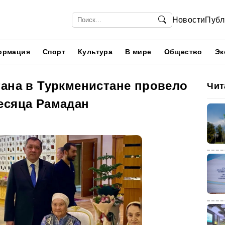
Новости
Публ
ормация
Спорт
Культура
В мире
Общество
Эк
тана в Туркменистане провело
Чит
есяца Рамадан