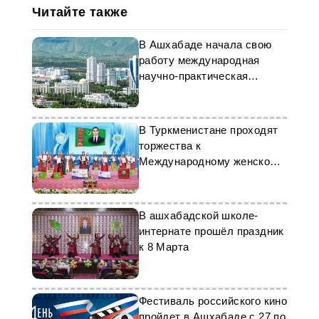
Читайте также
В Ашхабаде начала свою
работу международная
научно-практическая
конференция
В Туркменистане проходят
торжества к
Международному женскому
дню
В ашхабадской школе-
интернате прошёл праздник
к 8 Марта
Фестиваль российского кино
пройдет в Ашхабаде с 27 по