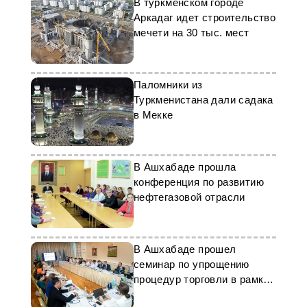
В туркменском городе
Аркадаг идет строительство
мечети на 30 тыс. мест
Паломники из
Туркменистана дали садака
в Мекке
В Ашхабаде прошла
конференция по развитию
нефтегазовой отрасли
В Ашхабаде прошел
семинар по упрощению
процедур торговли в рамках
Соглашения ВТО