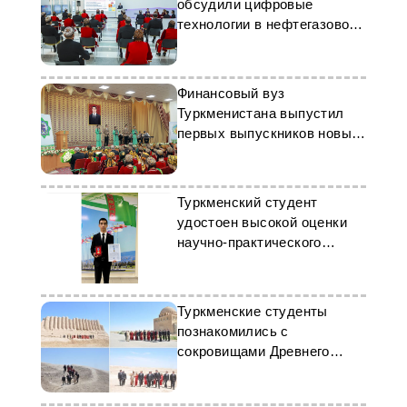
обсудили цифровые
технологии в нефтегазовой
отрасли
Финансовый вуз
Туркменистана выпустил
первых выпускников новых
программ обучения
Туркменский студент
удостоен высокой оценки
научно-практического
конкурса СНГ
Туркменские студенты
познакомились с
сокровищами Древнего
Мерва