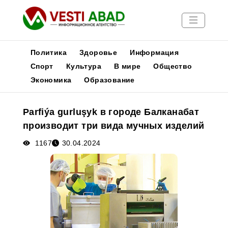
Политика
Здоровье
Информация
Спорт
Культура
В мире
Общество
Экономика
Образование
Новости
Публикации
Parfiýa gurluşyk в городе Балканабат
Медиа
производит три вида мучных изделий
Афиша
1167
30.04.2024