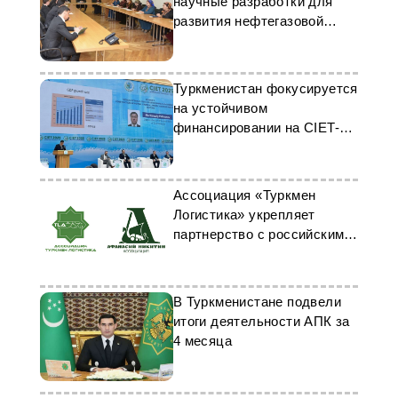
научные разработки для
развития нефтегазовой
отрасли
Туркменистан фокусируется
на устойчивом
финансировании на CIET-
2025
Ассоциация «Туркмен
Логистика» укрепляет
партнерство с российскими
коллегами
В Туркменистане подвели
итоги деятельности АПК за
4 месяца