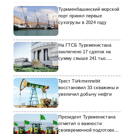
Туркменбашинский морской
порт принял первые
сухогрузы в 2024 году
На ГТСБ Туркменистана
заключено 17 сделок на
сумму свыше 241 тыс.
долларов
Трест Türkmennebit
восстановил 33 скважины и
увеличил добычу нефти
Президент Туркменистана
отметил о важности
своевременной подготовки к