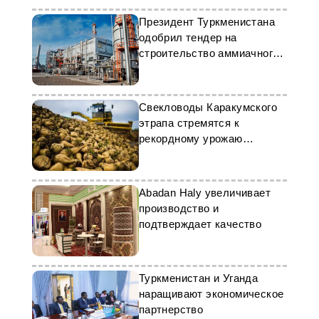
Президент Туркменистана
одобрил тендер на
строительство аммиачного
завода
Свекловоды Каракумского
этрапа стремятся к
рекордному урожаю
сахарной свёклы
Abadan Haly увеличивает
производство и
подтверждает качество
Туркменистан и Уганда
наращивают экономическое
партнерство