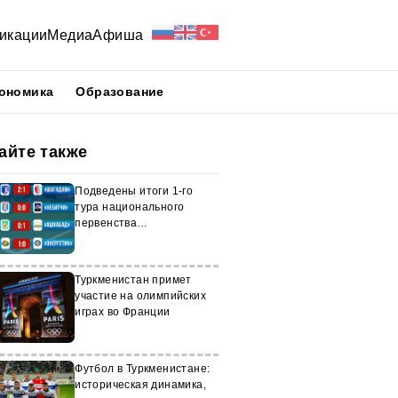
икации
Медиа
Афиша
ономика
Образование
айте также
Подведены итоги 1-го
тура национального
первенства
Туркменистана по
футболу
Туркменистан примет
участие на олимпийских
играх во Франции
Футбол в Туркменистане:
историческая динамика,