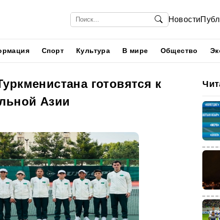
Новости
Публ
ормация
Спорт
Культура
В мире
Общество
Эк
уркменистана готовятся к
Чит
льной Азии