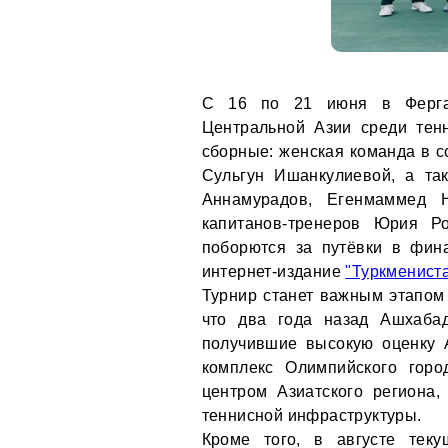
С 16 по 21 июня в Ферган
Центральной Азии среди тенн
сборные: женская команда в с
Сульгун Ишанкулиевой, а та
Аннамурадов, Егенмаммед 
капитанов-тренеров Юрия Р
поборются за путёвки в фин
интернет-издание
"Туркмениста
Турнир станет важным этапом 
что два года назад Ашхаба
получившие высокую оценку 
комплекс Олимпийского горо
центром Азиатского региона,
теннисной инфраструктуры.
Кроме того, в августе тек