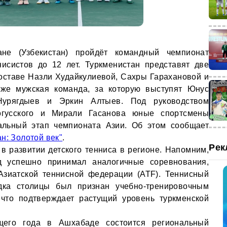
е (Узбекистан) пройдёт командный чемпионат
исистов до 12 лет. Туркменистан представят две
оставе Назли Худайкулиевой, Сахры Гарахановой и
кже мужская команда, за которую выступят Юнус
Нурягдыев и Эркин Алтыев. Под руководством
огусского и Мирали Гасанова юные спортсмены
альный этап чемпионата Азии. Об этом сообщает
н: Золотой век"
.
Рек
в развитии детского тенниса в регионе. Напомним,
д успешно принимал аналогичные соревнования,
Азиатской теннисной федерации (ATF). Теннисный
дка столицы был признан учебно-тренировочным
 что подтверждает растущий уровень туркменской
ущего года в Ашхабаде состоится региональный