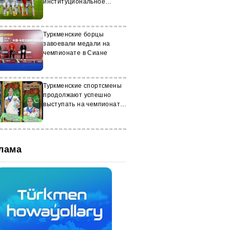
институциональное
становление и
современные
международные векторы
Туркменские борцы
развития
завоевали медали на
чемпионате в Сиане
Туркменские спортсмены
продолжают успешно
выступать на чемпионате
Азии
лама