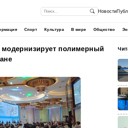
Новости
Публ
ормация
Спорт
Культура
В мире
Общество
Эк
я модернизирует полимерный
Чит
тане