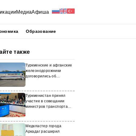
икации
Медиа
Афиша
ономика
Образование
айте также
Туркменские и афганские
железнодорожники
договорились об
увеличении объема
грузоперевозок
Туркменистан принял
участие в совещании
министров транспорта
ОЭС в Тегеране
Медкластер города
Аркадаг расширил