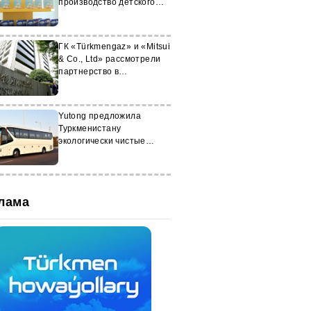
производство детского
питания
ГК «Türkmengaz» и «Mitsui
& Co., Ltd» рассмотрели
партнерство в
нефтегазовом секторе
Yutong предложила
Туркменистану
экологически чистые
автобусы
лама