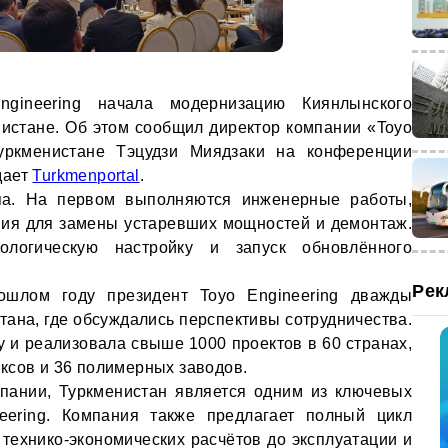
gineering начала модернизацию Киянлынского
истане. Об этом сообщил директор компании «Toyo
 Туркменистане Тэцудзи Миядзаки на конференции
дает
Turkmenportal
.
па. На первом выполняются инженерные работы,
ния для замены устаревших мощностей и демонтаж.
ологическую настройку и запуск обновлённого
Рек
ошлом году президент Toyo Engineering дважды
тана, где обсуждались перспективы сотрудничества.
у и реализовала свыше 1000 проектов в 60 странах,
ксов и 36 полимерных заводов.
пании, Туркменистан является одним из ключевых
eering. Компания также предлагает полный цикл
технико-экономических расчётов до эксплуатации и