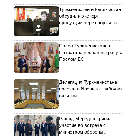
Туркменистан и Кыргызстан
обсудили экспорт
продукции через порты на
Каспии
Посол Туркменистана в
Пакистане провел встречу с
Послом ЕС
Делегация Туркменистана
посетила Японию с рабочим
визитом
Рашид Мередов принял
участие во встрече с
министром обороны