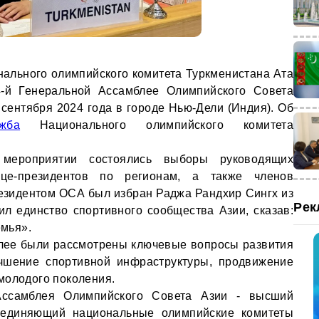
ального олимпийского комитета Туркменистана Ата
-й Генеральной Ассамблее Олимпийского Совета
 сентября 2024 года в городе Нью-Дели (Индия). Об
ужба
Национального олимпийского комитета
мероприятии состоялись выборы руководящих
ице-президентов по регионам, а также членов
езидентом ОСА был избран Раджа Рандхир Сингх из
Рек
ил единство спортивного сообщества Азии, сказав:
емья».
блее были рассмотрены ключевые вопросы развития
учшение спортивной инфраструктуры, продвижение
молодого поколения.
Ассамблея Олимпийского Совета Азии - высший
ъединяющий национальные олимпийские комитеты