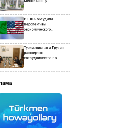
Минниханову
В США обсудили
перспективы
экономического
партнёрства с
Туркменистаном
Туркменистан и Грузия
расширяют
сотрудничество по
парламентской линии
лама