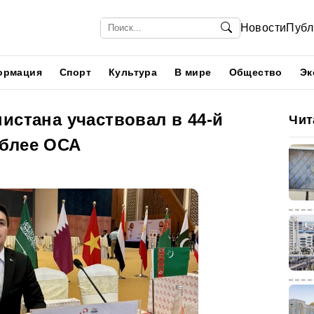
Новости
Публ
ормация
Спорт
Культура
В мире
Общество
Эк
истана участвовал в 44-й
Чит
блее ОСА