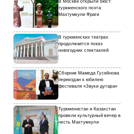
В Москве открыли бюст
туркменского поэта
Махтумкули Фраги
В туркменских театрах
продолжается показ
новогодних спектаклей
Сборник Мамеда Гусейнова
переиздан к юбилею
фестиваля «Звуки дутара»
Туркменистан и Казахстан
провели культурный вечер в
честь Махтумкули