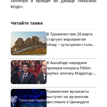
сентября и пройдет во Дворце «Maslahat
köşgi».
Читайте также
В Туркменистане 26 марта
стартуют мероприятия
«Анау – культурная столица
тюркского мира»
В Ашхабаде наградили
призеров конкурса Pähim-
paýhas ummany Magtymguly
Pyragy
Туркменские музыканты
выступят на грузинском
фестивале в Цинандали