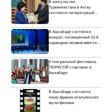
В консульстве
Туркменистана в Актау
состоялся литературный
вечер Махтумкули
В Ашхабаде состоялся
концерт, посвящённый 32-й
годовщине независимости
Туркменистана
II театральный фестиваль
ТЮРКСОЙ стартовал в
Ашхабаде
В Ашхабаде состоится
показ франко-итальянского
мультфильма