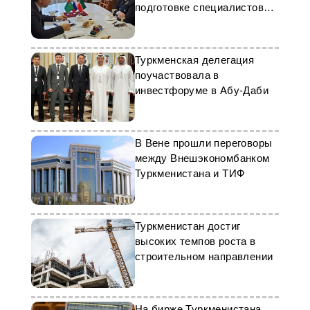
подготовке специалистов
морского транспорта
Туркменская делегация
поучаствовала в
инвестфоруме в Абу-Даби
В Вене прошли переговоры
между Внешэкономбанком
Туркменистана и ТИФ
Туркменистан достиг
высоких темпов роста в
строительном направлении
На бирже Туркменистана