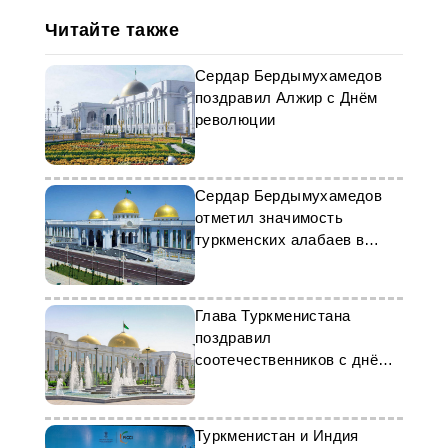
Читайте также
Сердар Бердымухамедов
поздравил Алжир с Днём
революции
Сердар Бердымухамедов
отметил значимость
туркменских алабаев в
наследии страны
Глава Туркменистана
поздравил
соотечественников с днём
защиты детей
Туркменистан и Индия