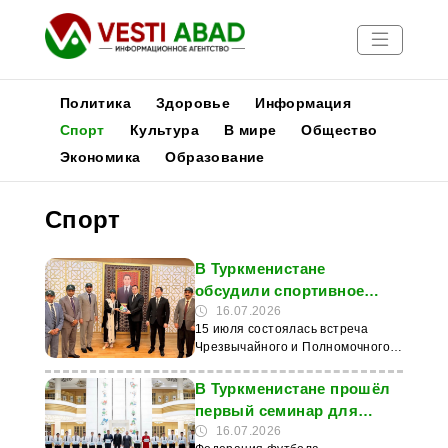
Политика
Здоровье
Информация
Спорт
Культура
В мире
Общество
Экономика
Образование
Новости
Публикации
Спорт
Медиа
Афиша
В Туркменистане
обсудили спортивное
сотрудничество с
16.07.2026
15 июля состоялась встреча
Пакистаном
Чрезвычайного и Полномочного
Посла Исламской Республики
Пакистан в Туркменистане
В Туркменистане прошёл
Фарйал Легари с председателем
первый семинар для
Государственного комитета
молодых футбольных
16.07.2026
Туркменистана по физической