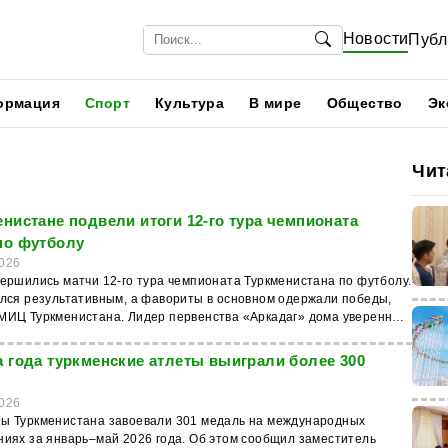
Новости
Публ
ормация
Спорт
Культура
В мире
Общество
Эк
Чит
енистане подвели итоги 12-го тура чемпионата
по футболу
026
ершились матчи 12-го тура чемпионата Туркменистана по футболу.
ился результативным, а фавориты в основном одержали победы,
МИЦ Туркменистана. Лидер первенства «Аркадаг» дома уверенно
Небитчи» — 4:1. У хозяев по дублю оформили Мекан Сапаров и
ыев, у гостей отличился Эльяс Агойлиев. «Алтын Асыр» на
а года туркменские атлеты выиграли более 300
бедил «Мерв» 2:0 благодаря голам Сохбета Дурдыева и Багтияра
й
; матч прошёл в напряжённой борьбе с большим количеством
026
дений. «Копетдаг» в Ашхабаде обыграл «Ашхабад» 3:1,
ы Туркменистана завоевали 301 медаль на международных
сь после пропущенного мяча и забив усилиями Байрамгельды
ниях за январь–май 2026 года. Об этом сообщил заместитель
 Арслана Сапарова (дубль). В заключительной встрече тура