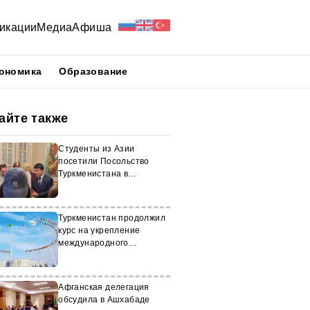
икации
Медиа
Афиша
ономика
Образование
айте также
Студенты из Азии
посетили Посольство
Туркменистана в
Брюсселе
Туркменистан продолжил
курс на укрепление
международного
партнерства
Афганская делегация
обсудила в Ашхабаде