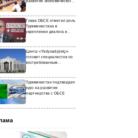
развитие экономического
сотрудничества
Глава ОБСЕ отметил роль
Туркменистана в
укреплении диалога и
стабильности
Центр «Ykdysadyýetçi»
готовит специалистов по
востребованным
направлениям
Туркменистан подтвердил
курс на развитие
партнерства с ОБСЕ
лама