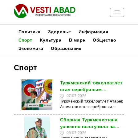
Политика
Здоровье
Информация
Спорт
Культура
В мире
Общество
Экономика
Образование
Новости
Публикации
Спорт
Медиа
Афиша
Туркменский тяжелоатлет
стал серебряным
призером юношеского ЧМ
07.07.2026
Туркменский тяжелоатлет Атабек
Азаматов стал серебряным
призером юношеского
чемпионата мира, который
Сборная Туркменистана
проходит в городе Кали
успешно выступила на
(Колумбия). Об этом сообщает
«Самарканд опен – 2026»
06.07.2026
МИЦ Туркменистана. В весовой